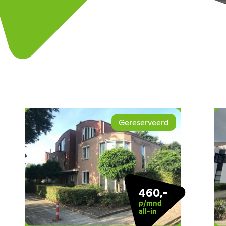
Gereserveerd
460,-
p/mnd
all-in