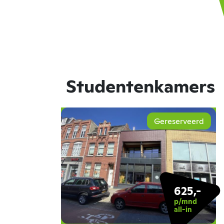
Studentenkamers
Gereserveerd
625,-
p/mnd
all-in