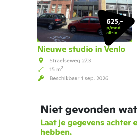
625,-
p/mnd
all-in
Nieuwe studio in Venlo
Straelseweg 27.3
2
15 m
Beschikbaar 1 sep. 2026
Niet gevonden wat
Laat je gegevens achter 
hebben.