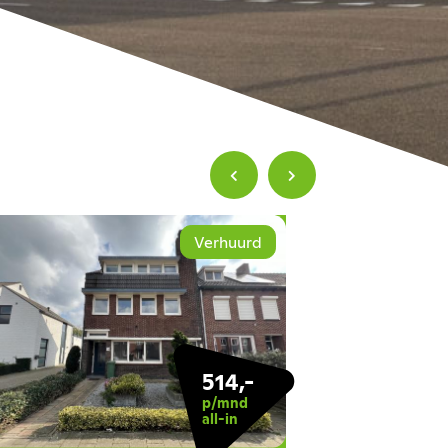
Verhuurd
514,-
p/mnd
all-in