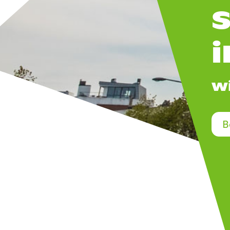
i
w
B