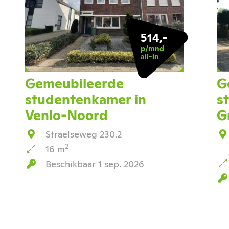
514,-
p/mnd
all-in
Gemeubileerde
G
studentenkamer in
s
Venlo-Noord
G
Straelseweg 230.2
2
16 m
Beschikbaar 1 sep. 2026