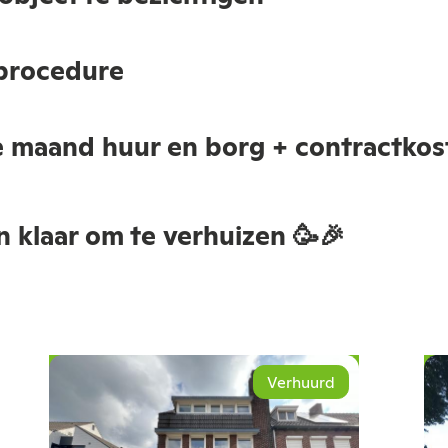
procedure
e maand huur en borg + contractkost
n klaar om te verhuizen 🥳🎉
Verhuurd