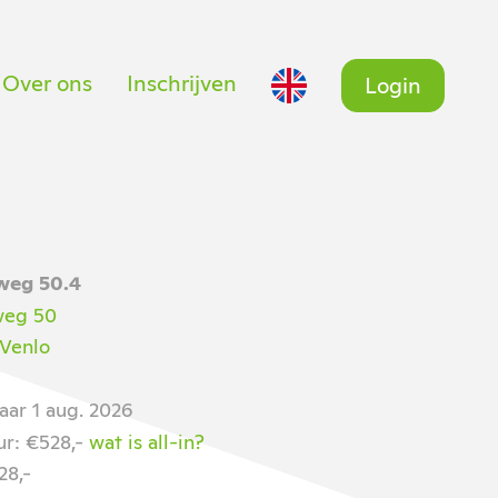
Over ons
Inschrijven
Login
weg 50.4
weg 50
 Venlo
aar 1 aug. 2026
ur: €528,-
wat is all-in?
28,-