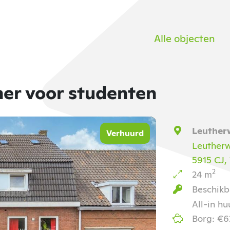
Alle objecten
er voor studenten
Leuther
Verhuurd
Leuther
5915 CJ,
2
24 m
Beschikb
All-in hu
Borg: €6