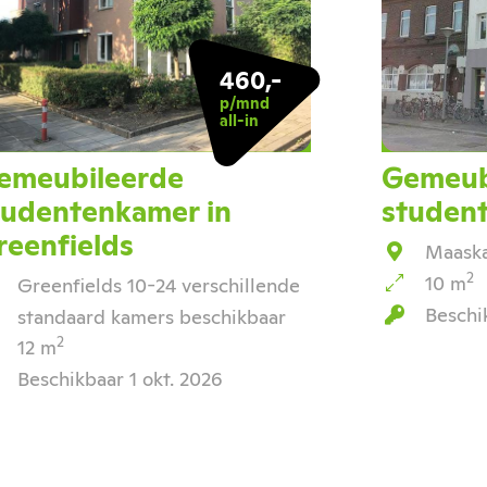
460,-
p/mnd
all-in
emeubileerde
Gemeub
tudentenkamer in
studen
reenfields
Maaska
2
10 m
Greenfields 10-24 verschillende
Beschi
standaard kamers beschikbaar
2
12 m
Beschikbaar 1 okt. 2026