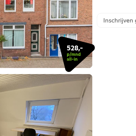
Inschrijven
528,-
p/mnd
all-in