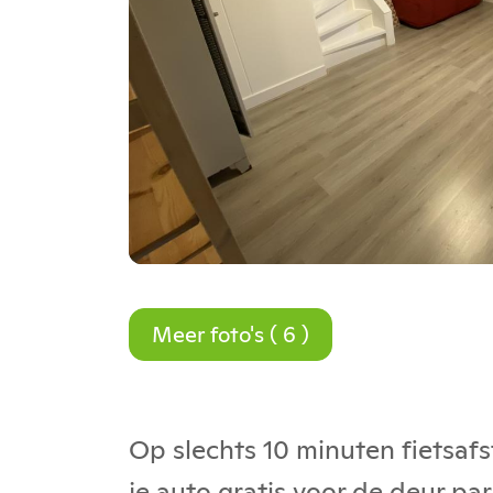
Meer foto's ( 6 )
Op slechts 10 minuten fietsafs
je auto gratis voor de deur pa