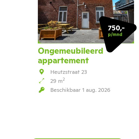
750,-
p/mnd
Ongemeubileerd
appartement
Heutzstraat 23
2
29 m
Beschikbaar 1 aug. 2026